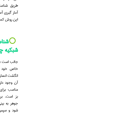
طریق شناسا
آمار گیری آ
این روش کمی
⚪️
شناس
شبکیه 
جالب است بدا
خاص خود را 
انگشت انسان 
آن وجود دارد
مناسب برای 
بز است. برا
جوهر به بین
شود و سپس 