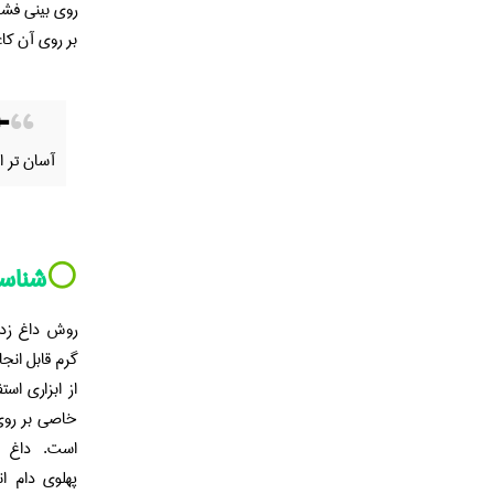
روی بینی فشار
بر روی آن ک
⬅️
آسان تر ا
⚪️
شناسا
روش داغ زدن
گرم قابل انج
از ابزاری اس
خاصی بر روی
است. داغ 
پهلوی دام ا