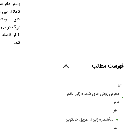
پشم دام سو
کاملا از بین 
های سوخته
بزرگ در می آ
را از فاصله
کند.
فهرست مطالب
معرفی روش های شماره زنی دائم
دام
⚪️شماره زنی از طریق خالکوبی