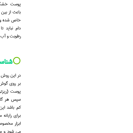
پوست خشک د
باعث از بین 
خاص شده و ف
دام نباید ت
رطوبت و آب ق
⚪️
شناسا
در این روش ا
بر روی گوش،
پوست (ریزتر
سپس هر گاه 
کم باشد این 
برای رایانه 
ابزار مخصوص
می شود و می 