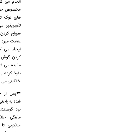
انجام می ش
مخصوص خال 
های نوک تی
تغییرپذیر م
سوراخ کردن
علامت مورد 
ایجاد می ک
کردن گوش ج
مالیده می ش
نفوذ کرده 
خالکوبی می 
⬅️پس از خا
شده به راحتی
ماهگی خالک
خالکوبی تا