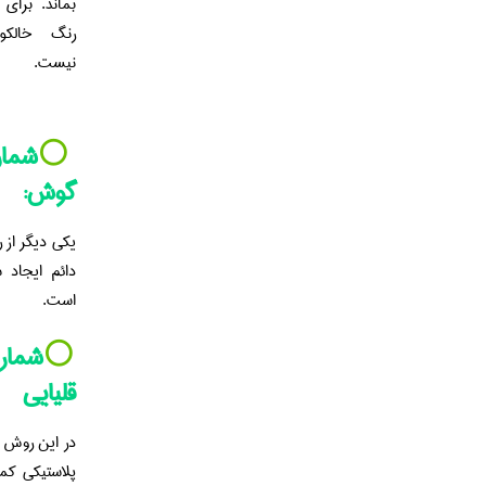
بماند. برای
رنگ خالکو
نیست.
⚪️
شمار
گوش:
یکی دیگر از
دائم ایجاد
است.
⚪️
شماره
قلیایی
در این روش ب
پلاستیکی کم