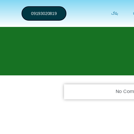
بلاگ
09193020819
No Com