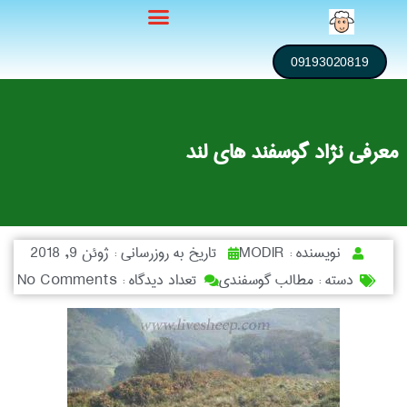
09193020819
معرفی نژاد گوسفند های لند
نویسنده :
MODIR
تاریخ به روزرسانی :
ژوئن 9, 2018
دسته :
مطالب گوسفندی
تعداد دیدگاه :
No Comments