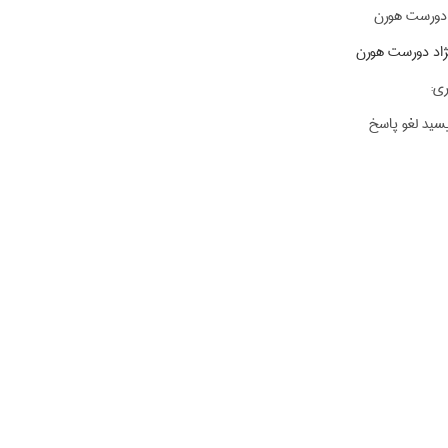
 دورست هورن
ژاد دورست هورن
ی:
یسید لغو پاسخ