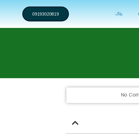
بلاگ
09193020819
No Co