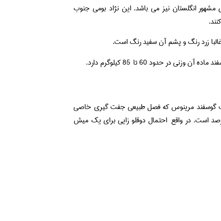
مشهور انگلستان نیز می باشد. این نژاد بومی جنوب
ند.
البا زرد رنگ و پشم آن سفید رنگ است.
خلاف گوسفند مرینوس که فصل طبیعی جفت گیری خاصی
 درصد بره زایی در گله های دورست هورن زیاد بوده و تقریبا 150 تا 160 درصد است. در واقع احتمال دوقلو زایی برای یک میش