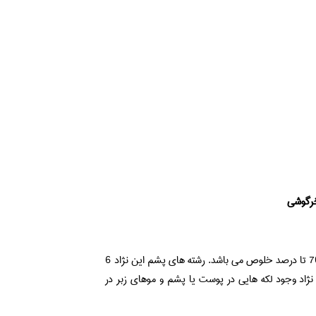
خرگوشی
هر راس گوسفند این نژاد سالیانه 2.25 تا 4 کیلوگرم تولید می کند که دارای 50 تا 70 تا درصد خلوص می باشد. رشته های پشم این نژاد 6
وب گوسفندان این نژاد وجود لکه هایی در پوست یا پشم و موهای زبر در