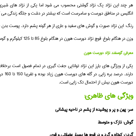
هر چند این نژاد یک نژاد گوشتی محسوب می شود اما یکی از نژاد های شیری 
انگلیس در مناطق دورست و سامرست است که بیشتر در دشت و جلگه زندگی می کن
رنگ: این نژاد صورت و گوش های سفید و عاری از هر گونه پشم دارد. پوست بدن غ
وزن در هنگام بلوغ: قوچ نژاد دورست هورن در هنگام بلوغ 85 تا 125 کیلوگرم و گوسفند ماده آن وزنی در حدود 60 تا 85 کیلوگرم دارد.
معرفی گوسفند نژاد دورست هورن
یکی از ویژگی های بارز این نژاد توانایی جفت گیری در تمام فصول است بر
دارند.
دورست هورن بیش از احتمال تک زایی است.
ویژگی های ظاهری:
سر: پهن و پر و پوشیده از پشم در ناحیه پیشانی
گوش: نازک و متوسط
گردن: کوتاه و گرد و در قوچ ها بسیار عضلانی و قوی