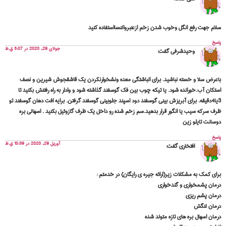
سلام جهت رفع انگل وخوب شدن زخم ازعنبروالنسااستفاده کنید
پاسخ
جولای 29, 2020 در 3:07 ق.ظ
وحیدشرفی
گفت:
باعرض سلا و خسته نباشید. برای انباشتگی معده ونشخوارنکردن یک قاشقجوش شیرین و نصف
استکان آب.خورانده شود. یا تیکه چوب بین فک گوسفند گذاشته شود و وادار به راه رفتنش بکنید تا
3یا4دقیقه. برای آبریزش بینی گوسفند دود اسپند جلوبینی گوسفند گرفتن. برایه افت دهان گوسفند تو
ظرف سرکه سیب یا انگور قرار بدهید.سم زخم شده رو داخل یک ظرف گازوئیل بکنید . اسهالی بره
دوسانت تایلو زین
پاسخ
آوریل 29, 2020 در 10:39 ق.ظ
افتخاری
گفت:
برای کمک به مشکلات زیر(ارائه جیره ی رایگان) در خدمتم :
درمان پشمخواری و گندخواری
درمان پشم ریزی
درمان لنگش
درمان اسهال بره های تازه متولد شده