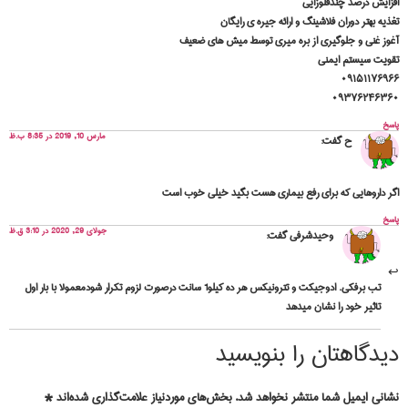
افزایش درصد چندقلوزایی
تغذیه بهتر دوران فلاشینگ و ارائه جیره ی رایگان
آغوز غنی و جلوگیری از بره میری توسط میش های ضعیف
تقویت سیستم ایمنی
۰۹۱۵۱۱۷۶۹۶۶
۰۹۳۷۶۲۴۶۳۶۰
پاسخ
مارس 10, 2019 در 8:35 ب.ظ
ح
گفت:
اگر داروهایی که برای رفع بیماری هست بگید خیلی خوب است
پاسخ
جولای 29, 2020 در 3:10 ق.ظ
وحیدشرفی
گفت:
تب برفکی. ادوجیکت و تترونیکس هر ده کیلو1 سانت درصورت لزوم تکرار شودمعمولا با بار اول
تاثیر خود را نشان میدهد
دیدگاهتان را بنویسید
نشانی ایمیل شما منتشر نخواهد شد.
بخش‌های موردنیاز علامت‌گذاری شده‌اند
*