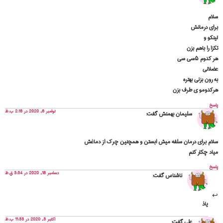
سلام
برای درمانش
لینکو و
تکزا را باهم بزن
هر کدوم ۵سی سی
عضلانی
به رون بزنی بهتره
هرکدومو ی طرف بزن
پاسخ
نوامبر 6, 2020 در 2:18 ب.ظ
سلیمان بهمنش
گفت:
سلام برای درمان سلفه میش ابستن و همچنین چرک از دماغش
میاد چکار کنم
پاسخ
دسامبر 18, 2020 در 3:34 ق.ظ
ناشناس
گفت:
یاذ
اکتبر 3, 2020 در 11:33 ب.ظ
علی
گفت: