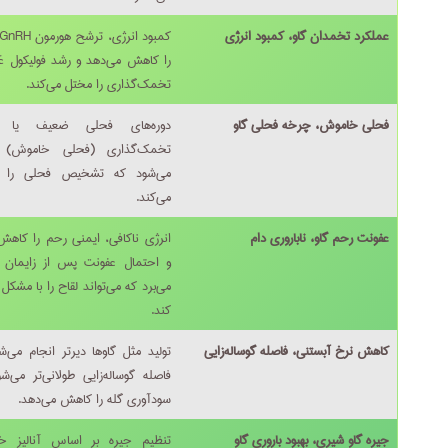
عملکرد تخمدان گاو، کمبود انرژی
را کاهش می‌دهد و رشد فولیکول غ
تخمک‌گذاری را مختل می‌کند.
فحلی خاموش، چرخه فحلی گاو
دوره‌های فحلی ضعیف یا ب
تخمک‌گذاری (فحلی خاموش) 
می‌شود که تشخیص فحلی را د
می‌کند.
عفونت رحم گاو، ناباروری دام
انرژی ناکافی، ایمنی رحم را کاهش
و احتمال عفونت پس از زایمان را
می‌برد که می‌تواند لقاح را با مشکل ر
کند.
کاهش نرخ آبستنی، فاصله گوساله‌زایی
تولید مثل گاوها دیرتر انجام می‌ش
فاصله گوساله‌زایی طولانی‌تر می‌ش
سودآوری گله را کاهش می‌دهد.
جیره گاو شیری، بهبود باروری گاو
تنظیم جیره بر اساس آنالیز خو