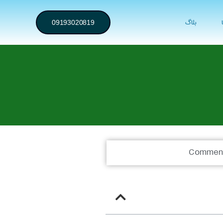
بلاگ
09193020819