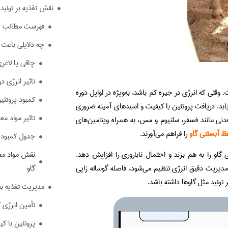
نقش تغذیه بر تولید 
فهرست مطالب
چه دلایلی باعث 
چاقی یا لاغر
تاثیر انرژی در
وقتی که انرژی در جیره کم باشد، به‌ویژه در اوایل دوره
کمبود پروتئی
. دریافت پروتئین با کیفیت و اسیدهای آمینه ضروری
تاثیر مواد مع
نی مانند فسفر، سلنیوم و مس، به همراه ویتامین‌های
 آبستنی گاو
را فراهم می‌آورند.
جدول کمبود ا
نقش مواد معد
او را به هم بزند و احتمال ناباروری را افزایش دهد.
گاو
مدیریت دقیق انرژی تنظیم می‌شود، فاصله گوساله‌ زایی
ر تولید مثل گاوها داشته باشد.
مدیریت تغذیه بعد
تأمین انرژی 
پروتئین با ک