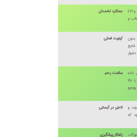
کمبود انرژی، ترشح هورمون GnRH و LH
عملکرد تخمدان
الب و
دون
کیفیت فحلی
شایع
شوار
 داده
سلامت رحم
 بالا
وبه‌رو
وند و
تاخیر در آبستنی
ود که
راک،
راهکار پیشگیری