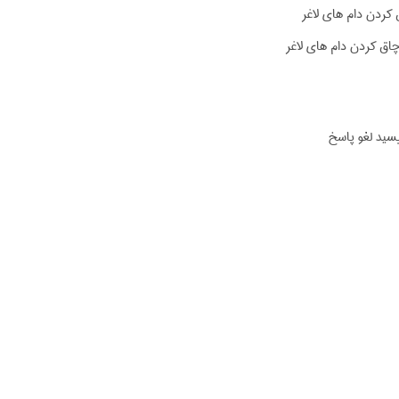
کردن دام های لاغر
اق کردن دام های لاغر
یسید لغو پاسخ