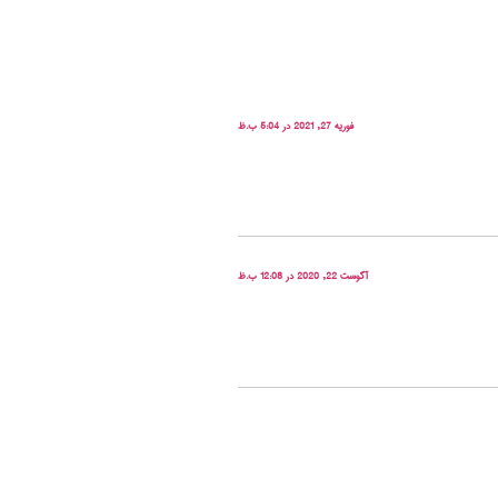
فوریه 27, 2021 در 5:04 ب.ظ
آگوست 22, 2020 در 12:08 ب.ظ