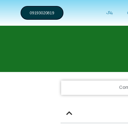
بلاگ
09193020819