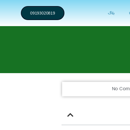
بلاگ
09193020819
No Com