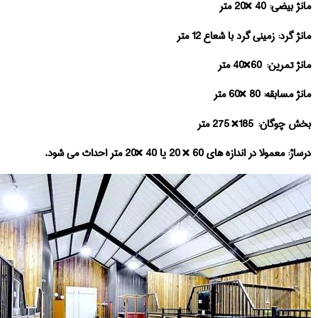
مانژ بیضی: 40 ×20 متر
مانژ گرد: زمینی گرد با شعاع 12 متر
مانژ تمرین: 60×40 متر
مانژ مسابقه: 80 ×60 متر
بخش چوگان: 185× 275 متر
درساژ: معمولا در اندازه های 60 × 20 یا 40 ×20 متر احداث می شود.