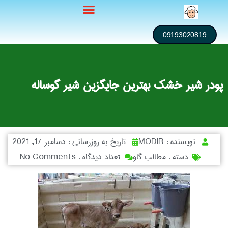
09193020819
پودر شیر خشک بهترین جایگزین شیر گوساله
نویسنده :
MODIR
تاریخ به روزرسانی :
دسامبر 17, 2021
دسته :
مطالب گاو
تعداد دیدگاه :
No Comments