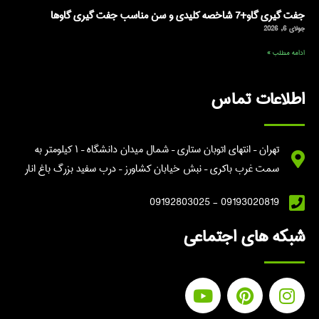
جفت گیری گاو+7 شاخصه کلیدی و سن مناسب جفت گیری گاوها
جولای 6, 2026
ادامه مطلب »
اطلاعات تماس
تهران – انتهای اتوبان ستاری – شمال میدان دانشگاه – ۱ کیلومتر به
سمت غرب باکری – نبش خیابان کشاورز – درب سفید بزرگ باغ انار
09193020819 - 09192803025
شبکه های اجتماعی