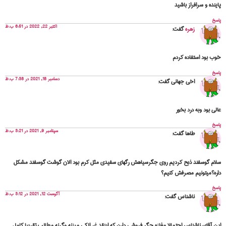
پاینده و سرافراز باشید
پاسخ
اکتبر 22, 2022 در 6:51 ب.ظ
زهره
گفت:
خوب بود استفاده کردم
پاسخ
دسامبر 18, 2021 در 7:38 ب.ظ
اخی جهانی
گفت:
عالی بود وبه درد بخور
پاسخ
سپتامبر 9, 2021 در 3:21 ب.ظ
طاها
گفت:
سلام گوسفند ذبح کردیم روی جگرسیاهش رگهای سفیدی مثل کرم بود الان گوشت گوسفند مشکل
داره؟میتونیم مصرفش کنیم؟
پاسخ
آگوست 12, 2021 در 3:12 ب.ظ
ناشناس
گفت:
این آقای ناشناس احتمالا مغازه جگر فروشی دارن که اینقد غر الکی میزنه وگرنه مطالب تقریبا کامل