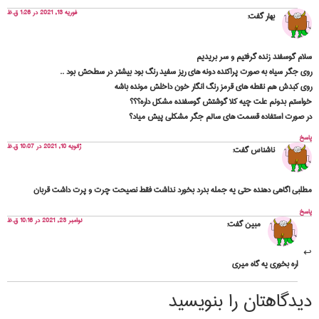
فوریه 13, 2021 در 1:26 ق.ظ
بهار
گفت:
سلام گوسفند زنده گرفتیم و سر بریدیم
روی جگر سیاه به صورت پراکنده دونه های ریز سفید رنگ بود بیشتر در سطحش بود ..
روی کبدش هم نقطه های قرمز رنگ انگار خون داخلش مونده باشه
خواستم بدونم علت چیه کلا گوشتش گوسفنده مشکل داره؟؟؟
در صورت استفاده قسمت های سالم جگر مشکلی پیش میاد؟
پاسخ
ژانویه 10, 2021 در 10:07 ق.ظ
ناشناس
گفت:
مطلبي اگاهي دهنده حتي يه جمله بدرد بخورد نداشت فقط نصيحت چرت و پرت داشت قربان
پاسخ
نوامبر 23, 2021 در 10:16 ق.ظ
مبین
گفت:
اره بخوری یه گاه میری
دیدگاهتان را بنویسید