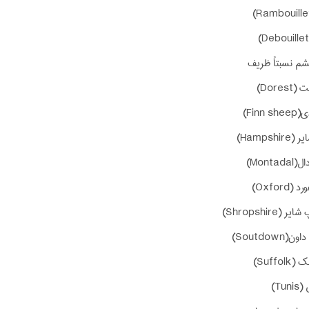
پشم نسبتاً ظریف
Dore)
Finn)
Hampsh)
Monta)
Oxford)
(Shropshire)
Soutdown)
Suffo)
Tu)