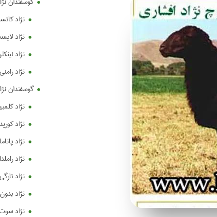
گوسفندان نژا
نژاد کاتسولد (ld
نژاد لایسستر (er
نژاد لینکلن (coln
نژاد رامنی (omney
گوسفندان نژا
نژاد کلمبیا (umbia
نژاد کوریدال (dale
نژاد پاناما (nama
نژاد راملدال (dale
نژاد تارگی (r ghee
نژاد بدون دم (s
نژاد سوت دال (e