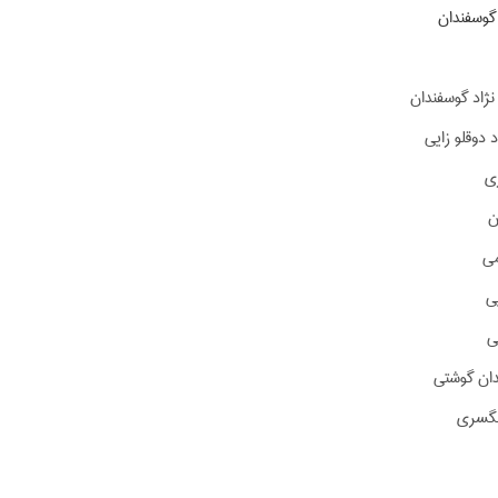
 گوسفندان
نژاد گوسفندان
 دوقلو زایی
ری
ن
ی
ی
ی
دان گوشتی
نگسری