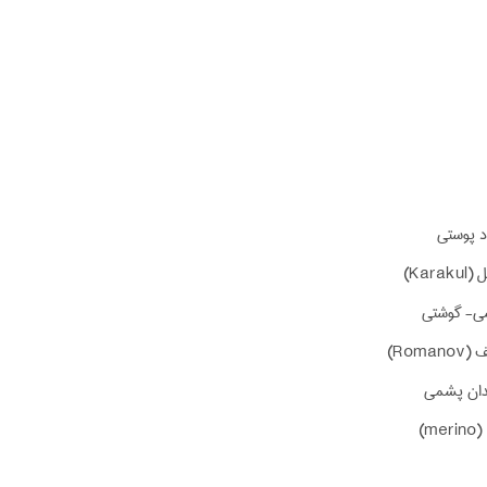
د پوستی
Kara)
شی- گوشتی
Roma)
ندان پشمی
m)