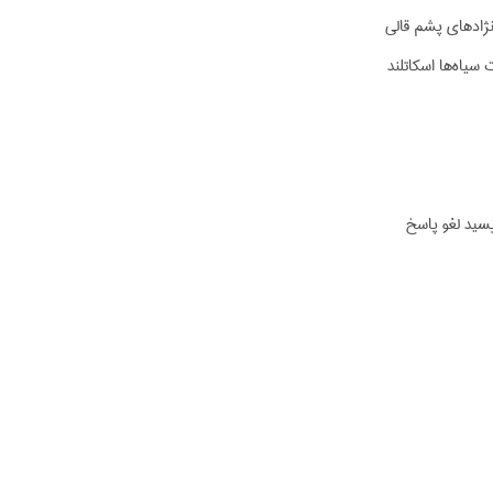
نژادهای پشم قالی
سیاه‌ها اسکاتلند
یسید لغو پاسخ