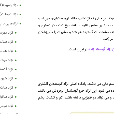
نژاد رامبویه(Rambouillet)
نژاد دبویلت(Debouillet)
، در حالی که نژادهایی مانند لری بختیاری، مهربان و
نژادهایی با 
سب باید بر اساس اقلیم منطقه، نوع تغذیه در دسترس،
طالعه مشخصات گسترده هر نژاد و مشورت با دامپزشکان
نژاد دورست (st
می‌کند.
نژاد فنلاندی( sheep
نژاد گوسفند زنده
در ایران است.
نژاد همشایر (ire
نژاد مونتادال(dal
نژاد آکسفورد (
نژاد شروپ شایر 
م عالی می باشند. زادگاه اصلی نژاد گوسفندان افشاری
نژاد سات داون(
استان دیگر در ایران پرورش داده می شود. این نژاد جزو گوسفندان پرفروش می باشند
نژاد سافولک (lk
 و می تواند دو قلوزایی داشته باشند. کم و کیفیت پشم
نژاد تونس (nis