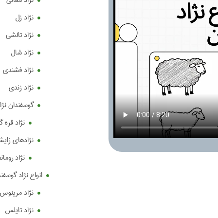
نژاد مغانی
نژاد زل
نژاد تالشی
نژاد شال
نژاد فشندی
نژاد زندی
گوسفندان نژا
نژاد قره گل (kul
نژادهای زای
نژاد رومانف (nov
انواع نژاد گوسف
نژاد مرینوس (erino
نژاد تایلس