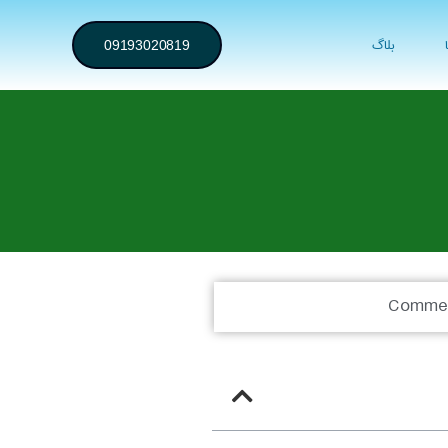
بلاگ
09193020819