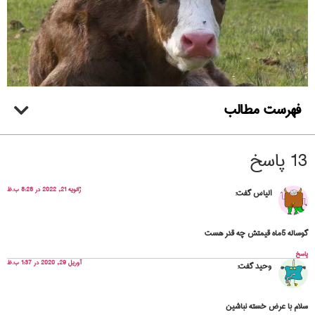
فهرست مطالب
13 پاسخ
ژانویه 21, 2022 در 8:28 ب.ظ
الیاس
گفت:
گوساله 5ماه قیمتش چه قدر هست
پاسخ
آوریل 29, 2020 در 1:37 ب.ظ
وحید
گفت:
سلام با عرض خسته نباشین