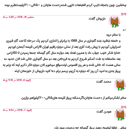
ببخشین چون باعجله تایپ کردم اشتباهات تایپی شده،زحمت هایتان و ۱۵۰الی۲۰۰کیلومدنظرم بوده
پاسخ
دسامبر 19, 2019 در 2:58 ب.ظ
داریوش
گفت:
با سلام درود
و خسته نباشید بنده گاوداری در سال 1368 با برادرام را اندازی کردیم یک مرحله 12عدد گاو شیری
اسراییلی آوردیم با پیش رفت کاری بعد از مدتی دوباره رفتیم تهران 18راس تلیسه آبستن اوردیم
خدایا شکر خوب جواب داد با همین تعداد بعد دوازده سال گاو گوساله جمعا رسیدن تا 150راس
بعد متاسفانه به علت کمکم شروع کردیم به فروختن بعد دو سال گاوداری خالی شد الان حدود ده
سالی هست که خالی شده و هر روز افسوس اوندموقع میخورم الان دوباره فکر ذکرم اینه که بزنم به
پروار بندی به امید آن روز که دوباره به آرزوم برسم برام دعا کنید داریوش از خوزستان ایذه
ژانویه 9, 2019 در 11:18 ق.ظ
محمد
گفت:
سلام تشکرمیکنم از دحمت هایتان،اگرممکنه پروار تلیسه های۱۵الی۲۰۰کیلوراهم بزارین
پاسخ
ژانویه 7, 2019 در 3:34 ب.ظ
هومن
گفت:
سلام. . لطفا توضیح دهید پروار گوساله چه درصدی سود دارد