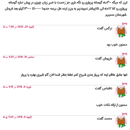
این که میگه ۳۰ماه گوساله پرواری رو نگه داری جز زحمت با ضرر زیان چیزی در پیش نداره گوساله
پرواری رو کلا ۱۲ماه الی ۱۵بیشتر نمیبندیم به وزن ایده عال برسه حدودا ۱۰۰۰تا ۱۳۰۰کیلو بعد فروش
.شهرستان سمیرم
پاسخ
ژانویه 20, 2020 در 7:09 ب.ظ
نرگس
گفت:
ممنون خوب بود
پاسخ
دسامبر 19, 2019 در 3:03 ب.ظ
داریوش
گفت:
تنها عشق علاقم اینه که پروار بندی شروع کنم لطفا بنظر شما الان گاو شیری بهتره یا پروار
پاسخ
فوریه 9, 2019 در 9:18 ب.ظ
ناشناس
گفت:
ممنون از ارائه نکات خوب
پاسخ
ژانویه 9, 2019 در 11:20 ق.ظ
محمد
گفت: