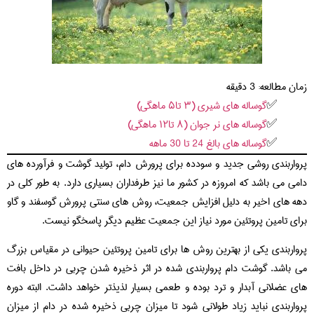
زمان مطالعه:
3
دقیقه
گوساله های شیری (۳ تا۵ ماهگي)
گوساله های نر جوان (۸ تا۱۲ ماهگي)
گوساله های بالغ 24 تا 30 ماهه
پرواربندی روشی جدید و سودده برای پرورش دام، تولید گوشت و فرآورده های
دامی می باشد که امروزه در کشور ما نیز طرفداران بسیاری دارد. به طور کلی در
دهه های اخیر به دلیل افزایش جمعیت، روش های سنتی پرورش گوسفند و گاو
برای تامین پروتئین مورد نیاز این جمعیت عظیم دیگر پاسخگو نیست.
پرواربندی یکی از بهترین روش ها برای تامین پروتئین حیوانی در مقیاس بزرگ
می باشد. گوشت دام پرواربندی شده در اثر ذخيره شدن چربي در داخل بافت
هاي عضلاني آبدار و ترد بوده و طعمی بسیار لذیذتر خواهد داشت. البته دوره
پرواربندی نباید زیاد طولانی شود تا میزان چربی ذخیره شده در دام از میزان