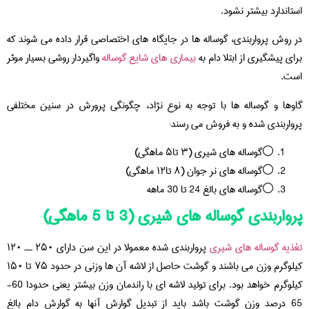
استاندارد بیشتر نشود.
در روش پرواربندی، گوساله ها در جایگاه های اختصاصی قرار داده می شوند که
برای پیشگیری از ابتلا دام به
بیماری های شایع گوساله
واگیردار روشی بسیار موثر
است.
گاوها و گوساله ها با توجه به نوع نژاد، چگونگی پرورش در سنين مختلفی
پرواربندی شده و به فروش می رسند:
⚪️گوساله های شیری (۳ تا۵ ماهگي)
⚪️گوساله های نر جوان (۸ تا۱۲ ماهگي)
⚪️گوساله های بالغ 24 تا 30 ماهه
پرواربندی گوساله های شیری (3 تا 5 ماهگی)
تغذیه گوساله های شیری
پرواربندی شده معمولا در این سن دارای ۲۵۰ ــ ۱۲۰
کیلوگرم وزن می باشند و گوشت حاصل از لاشه آن ها وزنی در حدود ۷۵ تا ۱۵۰
کیلوگرم خواهد بود. برای تولید لاشه ای با راندمان وزن بیشتر یعنی حدودا 60-
65 درصد وزن گوشت باشد باید از تبدیل گوارش آنها به گوارش دام بالغ