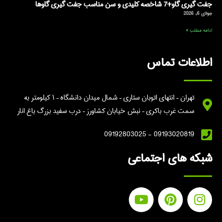
جفت گیری گاو+7 شاخصه کلیدی و سن مناسب جفت گیری گاوها
جولای 6, 2026
ادامه مطلب »
اطلاعات تماس
تهران – انتهای اتوبان ستاری – شمال میدان دانشگاه – ۱ کیلومتر به
سمت غرب باکری – نبش خیابان کشاورز – درب سفید بزرگ باغ انار
09193020819 - 09192803025
شبکه های اجتماعی