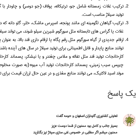
ترکیب غلات زمستانه شامل جو، ترتیکاله، یولاف (جو دوسر) و چاودار با گ
تولید سیلاژ مناسب است.
ترکیب گیاهان لگومینه ای مانند یونجه، اسپرس ماشک، خلر، گاو دانه که
غلات یا گراس های تابستانه مثل سورگوم شیرین سیلو شوند، می تواند سیلاژ با
ارقام جدیدی از گیاه سورگوم مثل رقم پگاه یا ارقام داری قند بالا، به عن
توانند منابع پایدار و قابل اطمینانی برای تولید سیلاژ در سال های آینده 
کارخانجات تولید قند مثل تفاله و ملاس چغندر و یا نیشکر، پسماند کارخ
چیپس سیب زمینی، پسماند کارخانجات تولید آب میوه (به صورت مخلوط با
مولد اسید لاکتیک، می توانند منابع مغذی و در عین حال ارزان قیمت برای تول
یک پاسخ
تعاونی کشاورزی گاوداران اصفهان و حومه
گفت:
بسیار جالب و کامل بود ممنون از شما دوست عزیز
ممنون میشم اگر مطلبی در خصوص غنی سازی سیلاژ نیز بگذارید