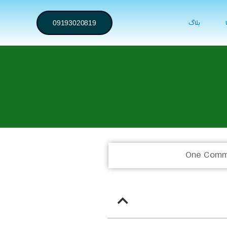
بلاگ
09193020819
One Comm