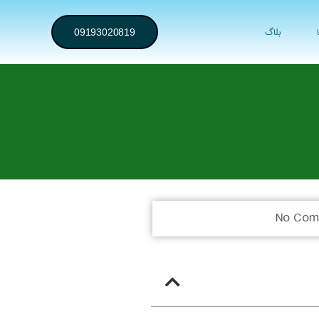
بلاگ
09193020819
No Com