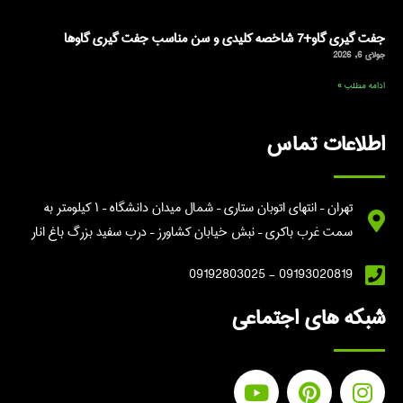
جفت گیری گاو+7 شاخصه کلیدی و سن مناسب جفت گیری گاوها
جولای 6, 2026
ادامه مطلب »
اطلاعات تماس
تهران – انتهای اتوبان ستاری – شمال میدان دانشگاه – ۱ کیلومتر به
سمت غرب باکری – نبش خیابان کشاورز – درب سفید بزرگ باغ انار
09193020819 - 09192803025
شبکه های اجتماعی