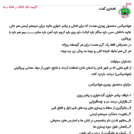
پاسخ
آگوست 26, 2020 در 6:50 ب.ظ
افتخاری
گفت:
هپتامیکس محصول پودری هست که برای فحلی و پشم خواری عالیه ،برای سیستم ایمنی هم عالی
عالیه داخلش مس داره منگنز داره کبالت داره روی داره کروم داره آهن داره سلنیـــــــــوم هم داره با
پروتئین
دز مصرفش فقط یک گرم هست برای هر گوسفند روزانه
هر کی هم بخواد نتیجه اش رو ببینه به روش زیر بره ببینه :
دامداران میتوانند
از فارم هایی که در شهر شان یا استان شان استفاده کردند و نتایج خوبی از مواد معدنی پروتئینی
(هپتامیکس) دیدند، بازدید کنند.
مزایای محصول پودری هپتامیکس:
١—توقف پشم خواری گندخواری و پشم ریزی
٢__افزایش درصد دو و چندقلوزایی
٣__جلوگیری از سقط و بیماری های بره های شیرخوار و قطع شیر
۴__تقویت عملکرد سیستم ایمنی
۵__مقاوم شدن دام بخصوص در تنش ها و استرس های محیطی
۶__کاهش طول دوره بیماری ها
٧__ کمک به جلوگیری از زردی و کم خونی