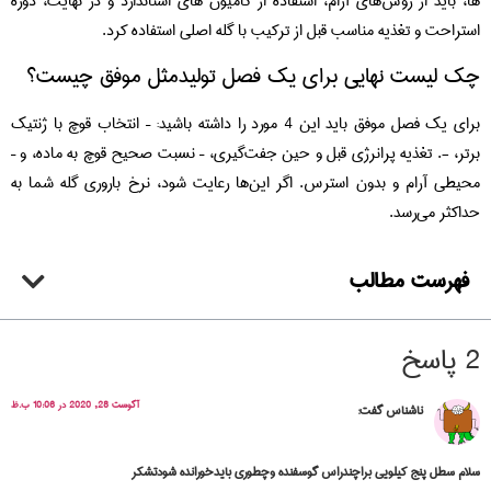
ها، باید از روش‌های آرام، استفاده از کامیون‌ های استاندارد و در نهایت، دوره
استراحت و تغذیه مناسب قبل از ترکیب با گله اصلی استفاده کرد.
چک‌ لیست نهایی برای یک فصل تولیدمثل موفق چیست؟
برای یک فصل موفق باید این 4 مورد را داشته باشید: – انتخاب قوچ با ژنتیک
برتر، -. تغذیه پرانرژی قبل و حین جفت‌گیری، – نسبت صحیح قوچ به ماده، و –
محیطی آرام و بدون استرس. اگر این‌ها رعایت شود، نرخ باروری گله شما به
حداکثر می‌رسد.
فهرست مطالب
2 پاسخ
آگوست 28, 2020 در 10:06 ب.ظ
ناشناس
گفت:
سلام سطل پنج کیلویی براچندراس گوسفنده وچطوری بایدخورانده شودتشکر