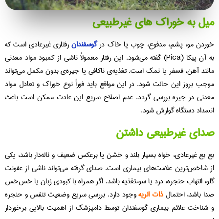
ل به خوراک‌ های غیرطبیعی
ردن مو، پشم، مدفوع، چوب یا خاک در
گوسفندان
رفتاری غیرعادی است که
به آن پیکا (Pica) گفته می‌شود. این رفتار معمولاً ناشی از کمبود مواد معدنی
نند آهن، فسفر یا نمک است. تغذیه‌ی ناکافی یا جیره‌ی بدون مکمل می‌تواند
جب بروز این حالت شود. در این مواقع باید فوراً نوع خوراک و تعادل مواد
دنی در جیره بررسی گردد. عدم اصلاح سریع این عادت ممکن است باعث
سداد دستگاه گوارش شود.
دای غیرطبیعی داشتن
‌ بع غیرعادی، خواه بسیار بلند و خشن یا برعکس ضعیف و ناله‌دار باشد، یکی
 شاخص‌ترین علامت‌های بیماری است. صدای گرفته می‌تواند ناشی از عفونت
و، التهاب حنجره، درد یا سوءتغذیه باشد. اگر همراه با کبودی زبان یا خس‌خس
ا باشد، احتمال
ذات‌ الریه
وجود دارد. بررسی سریع وضعیت تنفس و حنجره
شناخت علائم بیماری‌ گوسفندان توسط دامپزشک از اهمیت بالایی برخوردار