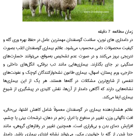
ان مطالعه:
7
دقیقه
 دامداری‌ های نوین، سلامت گوسفندان مهمترین عامل در حفظ بهره‌ وری گله و
فیت محصولات دامی محسوب می‌شود. علائم بیماری‌ گوسفندان اغلب بصورت
ریجی بروز می‌کنند و در صورت عدم تشخیص به‌موقع، می‌توانند خسارت‌های
گینی بر جای بگذارند. بیماری‌هایی مانند تب برفکی، انگل‌های داخلی و
رجی، ورم پستان، اسهال، بیماری طاعون نشخوارکنندگان کوچک و عفونت‌های
فسی از شایع‌ترین مشکلات در گله‌ها هستند. هر یک از این بیماری‌ها
انه‌هایی دارند که آگاهی دامدار از آن‌ها، نقش کلیدی در پیشگیری از شیوع
ماری ایفا می‌کند.
ائم هشداردهنده بیماری در گوسفندان معمولاً شامل کاهش اشتها، بی‌حالی،
ت ناگهانی وزن، تغییر در مدفوع یا ادرار، زخم در دهان، ترشحات بینی یا چشم،
زایش دمای بدن و بی‌قراری است. همچنین تغییر در رفتارهای گروهی، مانند
ا شدن از گله یا خوابیدن مکرر، می‌تواند نشانه ابتدای بیماری باشد. دامدار