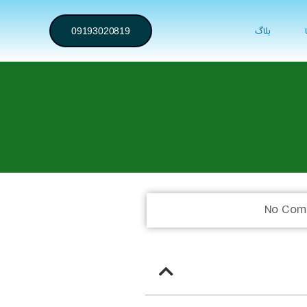
بلاگ
09193020819
No Com