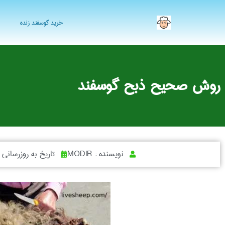
خرید گوسفند زنده
روش صحیح ذبح گوسفند
نویسنده :
MODIR
تاریخ به روزرسانی 