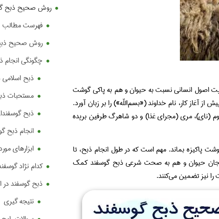
روش صحیح ذبح گو
فهرست مطالب
روش صحیح ذبح
چگونگی انجام ذ
ذبح اسلامی د
ایت اصول انسانی نسبت به حیوان و هم به پاکی گوشت
مستحبات ذبح
ز آغاز کار، نام خداوند («بسم‌اللّه») را بر زبان آورد.
ذبح گوسفندان
قوم (نای)، مری (مجرای غذا) و دو شاهرگ طرفین بریده
انجام ذبح گو
ابزارهای مورد 
گوشت پاکیزه بماند. مهم است که در طول انجام ذبح، تا
ام جان حیوان و هم به صحت شرعی ذبح گوسفند کمک
کدام نژاد گوسفن
را نیز تضمین می‌کنند.
ذبح گوسفند در ا
نتیجه گیری