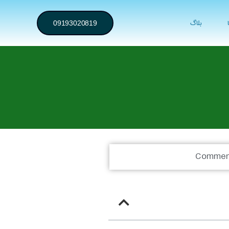
بلاگ
09193020819